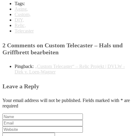
Tags:
Aging,
Custom,
DIY,
Relic,
Telecaster
2 Comments on Custom Telecaster – Hals und
Griffbrett bearbeiten
Pingback:
„Custom Telecaster“ – Relic Projekt | DVLW -
Dirk v. Loen-Wagner
Leave a Reply
Your email address will not be published. Fields marked with * are
required