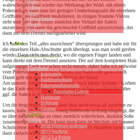
Tiere
wahrscheinlich mal wieder das Werkzeug der Wahl. mit einem
Urban
Polieraufsatz kann man bei geringer Umdrehungszahl die einzelnen
Street
Griffbilder ins Griffbrett modellieren. In einigen Youtube-Videos
Gewachsenes
sieht man hier den Ansatz zunächst den Verlauf der Saiten
People
anzureissen und dann das gewünschte Griffbild anzuzeichnen, das
Panoramen
dann mit dem Dremel nachgearbeitet wird.
Blog
Ich habe den Teil „alles anzeichnen“ übersprungen und habe mir für
die einzelnen Hals-Abschnitte grob überlegt, was man wohl greifen
würde. Dann sieht man direkt, wo die eigenen Finger landen und
Gedanken, Ideen, Projekte, …
kann direkt mit dem Dremel ansetzen. Der auf dem kompletten Hals
aufgetragene Lack war schon recht massiv, daher habe ich zeitweise
Fotografie
vom Polieraufsatz auf einen Aufsatz mit Stahlwolle gewechselt.
Inspiration
Damit geht das dan auch recht fix von der Hand.
Bildbearbeitung
Am unteren Halsende können zudem noch kleine Schnitte / Kerben
Panoramafotografie
in das Ende des letzten Bundes geritzt werden, wo über die Jahre
Panorama-Galerie
ggf. die Saiten in Holz schneiden würden.
Hardware
Software
Um die freigelegten Stellen dann final noch etwas alt aussehen zu
Glossar
lassen, habe ich vorher ein wenig Stahlwolle in Essig eingelegt, die
Gitarre
so über mehrere Tage zu einer ziemlich widerlichen, dunklen Soße
Urlaub
zusammengegoren ist. Die kann man dann im Wechsle mit brauner
2018 Hüttenwanderung
Schuhcreme mit einem Lappen aftragen, kurz einziehen lassen und
2013 Südtirol
dann einfach wieder abwischen.
2012 La Palma