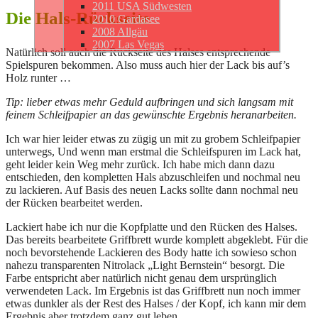
2011 USA Südwesten
Die Hals-Rückseite
2010 Gardasee
2008 Allgäu
2007 Las Vegas
Natürlich soll auch die Rückseite des Halses entsprechende
Spielspuren bekommen. Also muss auch hier der Lack bis auf’s
Holz runter …
Tip: lieber etwas mehr Geduld aufbringen und sich langsam mit
feinem Schleifpapier an das gewünschte Ergebnis heranarbeiten.
Ich war hier leider etwas zu zügig un mit zu grobem Schleifpapier
unterwegs, Und wenn man erstmal die Schleifspuren im Lack hat,
geht leider kein Weg mehr zurück. Ich habe mich dann dazu
entschieden, den kompletten Hals abzuschleifen und nochmal neu
zu lackieren. Auf Basis des neuen Lacks sollte dann nochmal neu
der Rücken bearbeitet werden.
Lackiert habe ich nur die Kopfplatte und den Rücken des Halses.
Das bereits bearbeitete Griffbrett wurde komplett abgeklebt. Für die
noch bevorstehende Lackieren des Body hatte ich sowieso schon
nahezu transparenten Nitrolack „Light Bernstein“ besorgt. Die
Farbe entspricht aber natürlich nicht genau dem ursprünglich
verwendeten Lack. Im Ergebnis ist das Griffbrett nun noch immer
etwas dunkler als der Rest des Halses / der Kopf, ich kann mir dem
Ergebnis aber trotzdem ganz gut leben.