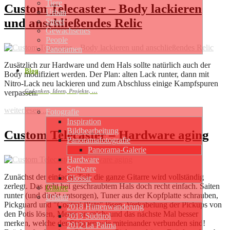
Tiere
Custom Telecaster – Body lackieren
Urban
und anschließendes Relic
Street
Gewachsenes
People
Panoramen
Zusätzlich zur Hardware und dem Hals sollte natürlich auch der
Blog
Body modifiziert werden. Der Plan: alten Lack runter, dann mit
Nitro-Lack neu lackieren und zum Abschluss einige Kampfspuren
Gedanken, Ideen, Projekte, …
verpassen.
weiterlesen ...
Fotografie
Inspiration
Bildbearbeitung
Custom Telecaster – Hardware aging
Panoramafotografie
Panorama-Galerie
Hardware
Software
Zunächst der einfache Teil: die ganze Gitarre wird vollständig
Glossar
zerlegt. Das geht bei geschraubtem Hals doch recht einfach. Saiten
Gitarre
runter (und direkt entsorgen), Tuner aus der Kopfplatte schrauben,
Urlaub
Pickguard und "Control Plate" lösen, Verkabelung der Pickups von
2018 Hüttenwanderung
den Potis lösen, Memo an mich: und das nächste Mal besser
2013 Südtirol
merken, welche der Strippen wie miteinander verbunden sind!
2012 La Palma