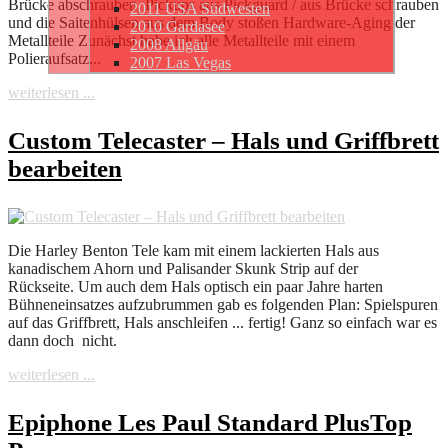
Brücke abschrauben, Pickups aus Pickguard / aus Brücke schrauben
2011 USA Südwesten
und die Saitenhülsen aus dem Body stoßen Hardware-Aging der
2010 Gardasee
Metallteile Zunächst habe ich alle Metallteile mit einem
2008 Allgäu
Polieraufsatz...
2007 Las Vegas
weiterlesen ...
Custom Telecaster – Hals und Griffbrett
bearbeiten
Die Harley Benton Tele kam mit einem lackierten Hals aus
kanadischem Ahorn und Palisander Skunk Strip auf der
Rückseite. Um auch dem Hals optisch ein paar Jahre harten
Bühneneinsatzes aufzubrummen gab es folgenden Plan: Spielspuren
auf das Griffbrett, Hals anschleifen ... fertig! Ganz so einfach war es
dann doch nicht.
weiterlesen ...
Epiphone Les Paul Standard PlusTop