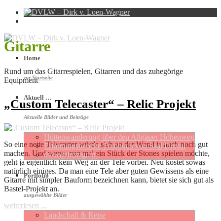
Gitarre
Home
Rund um das Gitarrespielen, Gitarren und das zuhegörige
zur Startseite
Equipment
Aktuell …
„Custom Telecaster“ – Relic Projekt
Aktuelle Bilder und Beiträge
Hütten­wan­de­rung über den Allgäuer Höhen­weg
So eine nette Telecaster würde sich an der Wand ja auch noch gut
Erfahrungs­be­richt: Foto­buch von Saal Digital
machen. Und wenn man mal ein Stück der Stones spielen möchte,
dvlw@Instagram
geht ja eigentlich kein Weg an der Tele vorbei. Neu kostet sowas
natürlich einiges. Da man eine Tele aber guten Gewissens als eine
Portfolio
Gitarre mit simpler Bauform bezeichnen kann, bietet sie sich gut als
Bastel-Projekt an.
ausgewählte Bilder
weiterlesen ...
Landschaft & Reise