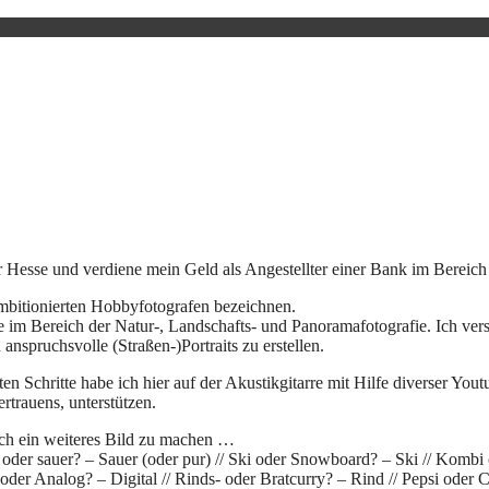
r Hesse und verdiene mein Geld als Angestellter einer Bank im Bereich
ambitionierten Hobbyfotografen bezeichnen.
re im Bereich der Natur-, Landschafts- und Panoramafotografie. Ich versu
anspruchsvolle (Straßen-)Portraits zu erstellen.
en Schritte habe ich hier auf der Akustikgitarre mit Hilfe diverser You
rtrauens, unterstützen.
sich ein weiteres Bild zu machen …
 oder sauer? – Sauer (oder pur) // Ski oder Snowboard? – Ski // Kombi
l oder Analog? – Digital // Rinds- oder Bratcurry? – Rind // Pepsi oder