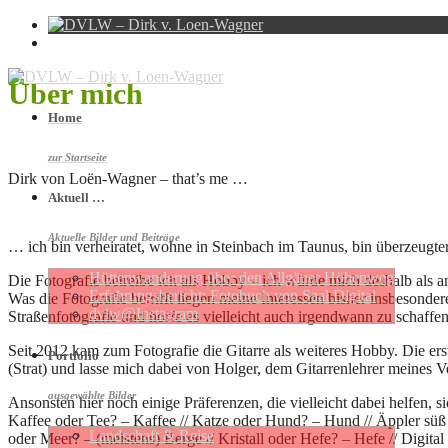
Über mich
Home
zur Startseite
Dirk von Loën-Wagner – that’s me …
Aktuell …
Aktuelle Bilder und Beiträge
… ich bin verheiratet, wohne in Steinbach im Taunus, bin überzeugte
Hütten­wan­de­rung über den Allgäuer Höhen­weg
Die Fotografie betreibe ich als Hobby – ich würde mich deshalb als 
Erfahrungs­be­richt: Foto­buch von Saal Digital
Was die Fotografie betrifft liegen meine Interessen bisher insbesonde
dvlw@Instagram
Straßenfotografie und hoffe es vielleicht auch irgendwann zu schaffen 
Seit 2012 kam zum Fotografie die Gitarre als weiteres Hobby. Die erst
Portfolio
(Strat) und lasse mich dabei von Holger, dem Gitarrenlehrer meines Ve
ausgewählte Bilder
Ansonsten hier noch einige Präferenzen, die vielleicht dabei helfen, 
Kaffee oder Tee? – Kaffee // Katze oder Hund? – Hund // Äppler süß
Landschaft & Reise
oder Meer? – (meistens) Berge // Kristall oder Hefe? – Hefe // Digita