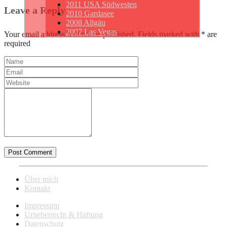
2011 USA Südwesten
Leave a Reply
2010 Gardasee
2008 Allgäu
2007 Las Vegas
Your email address will not be published. Fields marked with * are
required
Über mich
Kontakt
Impressum
Urheberrecht & Haftung
Datenschutz