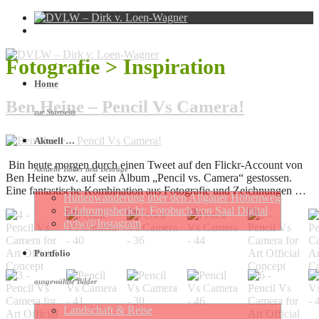
Fotografie > Inspiration
Home
Ben Heine – Pencil Vs Camera!
zur Startseite
Aktuell …
Bin heute morgen durch einen Tweet auf den Flickr-Account von
Aktuelle Bilder und Beiträge
Ben Heine bzw. auf sein Album „Pencil vs. Camera“ gestossen.
Eine fantastische Kombination aus Fotografie und Zeichnungen …
Hütten­wan­de­rung über den Allgäuer Höhen­weg
Erfahrungs­be­richt: Foto­buch von Saal Digital
dvlw@Instagram
Portfolio
ausgewählte Bilder
Landschaft & Reise