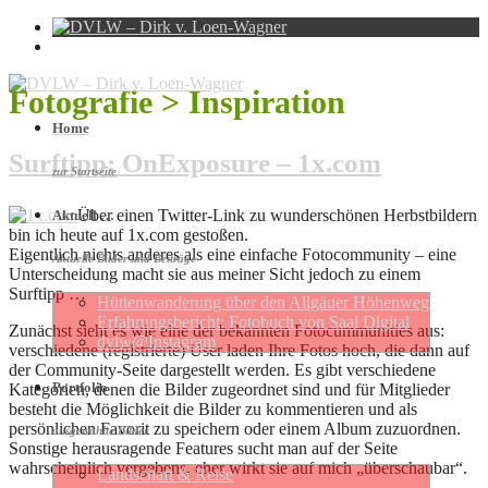
Fotografie > Inspiration
Home
Surftipp: OnExposure – 1x.com
zur Startseite
Über einen Twitter-Link zu wunderschönen Herbstbildern
Aktuell …
bin ich heute auf 1x.com gestoßen.
Eigentlich nichts anderes als eine einfache Fotocommunity – eine
Aktuelle Bilder und Beiträge
Unterscheidung macht sie aus meiner Sicht jedoch zu einem
Surftipp …
Hütten­wan­de­rung über den Allgäuer Höhen­weg
Erfahrungs­be­richt: Foto­buch von Saal Digital
Zunächst sieht es wie eine der bekannten Fotocummunities aus:
dvlw@Instagram
verschiedene (registrierte) User laden Ihre Fotos hoch, die dann auf
der Community-Seite dargestellt werden. Es gibt verschiedene
Portfolio
Kategorien, denen die Bilder zugeordnet sind und für Mitglieder
besteht die Möglichkeit die Bilder zu kommentieren und als
persönlichen Favorit zu speichern oder einem Album zuzuordnen.
ausgewählte Bilder
Sonstige herausragende Features sucht man auf der Seite
wahrscheinlich vergebens, eher wirkt sie auf mich „überschaubar“.
Landschaft & Reise