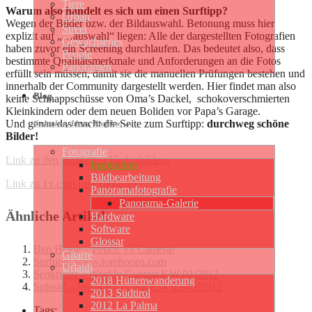
Tiere
Warum also handelt es sich um einen Surftipp?
Urban
Wegen der Bilder bzw. der Bildauswahl. Betonung muss hier
Street
explizit auf „…auswahl“ liegen: Alle der dargestellten Fotografien
Gewachsenes
haben zuvor ein Screening durchlaufen. Das bedeutet also, dass
People
bestimmte Qualitätsmerkmale und Anforderungen an die Fotos
Panoramen
erfüllt sein müssen, damit sie die manuellen Prüfungen bestehen und
innerhalb der Community dargestellt werden. Hier findet man also
Blog
keine Schnappschüsse von Oma’s Dackel, schokoverschmierten
Kleinkindern oder dem neuen Boliden vor Papa’s Garage.
Und genau das macht die Seite zum Surftipp:
durchweg schöne
Gedanken, Ideen, Projekte, …
Bilder!
Fotografie
Link zu den genannten Herbstbildern
Inspiration
Bildbearbeitung
Link zu 1x.com (onexposure)
Panoramafotografie
Panorama-Galerie
Ähnliche Artikel:
Hardware
Software
Glossar
Ben Heine – Pencil Vs Camera!
Gitarre
Surftipp: www.tomhoops.com
Urlaub
Senkrecht – Weekly Contest KW 01/2012
2018 Hüttenwanderung
Splash! – Weekly Contest KW 02-03/2012
2013 Südtirol
2012 La Palma
Tags: