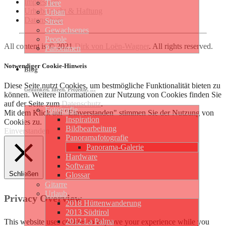
Impressum
Tiere
Urheberrecht & Haftung
Urban
Datenschutz
Street
Gewachsenes
People
All content is © 2021
Dirk von Loën-Wagner
. All rights reserved.
Panoramen
Notwendiger Cookie-Hinweis
Blog
Diese Seite nutzt Cookies, um bestmögliche Funktionalität bieten zu
Gedanken, Ideen, Projekte, …
können. Weitere Informationen zur Nutzung von Cookies finden Sie
auf der Seite zum
Datenschutz
.
Fotografie
Mit dem Klick auf "Einverstanden" stimmen Sie der Nutzung von
Inspiration
Cookies zu.
Bildbearbeitung
Einverstanden
Panoramafotografie
Panorama-Galerie
Hardware
Software
Schließen
Glossar
Gitarre
Urlaub
Privacy Overview
2018 Hüttenwanderung
2013 Südtirol
2012 La Palma
This website uses cookies to improve your experience while you