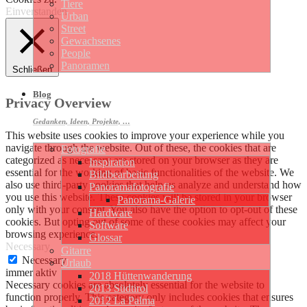
Tiere
Einverstanden
Urban
Street
Gewachsenes
People
Panoramen
Schließen
Blog
Privacy Overview
Gedanken, Ideen, Projekte, …
This website uses cookies to improve your experience while you
navigate through the website. Out of these, the cookies that are
Fotografie
categorized as necessary are stored on your browser as they are
Inspiration
essential for the working of basic functionalities of the website. We
Bildbearbeitung
also use third-party cookies that help us analyze and understand how
Panoramafotografie
you use this website. These cookies will be stored in your browser
Panorama-Galerie
only with your consent. You also have the option to opt-out of these
Hardware
cookies. But opting out of some of these cookies may affect your
Software
browsing experience.
Glossar
Necessary
Gitarre
Necessary
Urlaub
immer aktiv
2018 Hüttenwanderung
Necessary cookies are absolutely essential for the website to
2013 Südtirol
function properly. This category only includes cookies that ensures
2012 La Palma