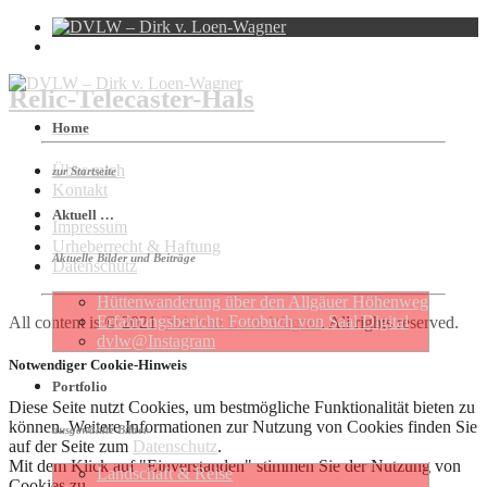
Relic-Telecaster-Hals
Home
Über mich
zur Startseite
Kontakt
Aktuell …
Impressum
Urheberrecht & Haftung
Aktuelle Bilder und Beiträge
Datenschutz
Hütten­wan­de­rung über den Allgäuer Höhen­weg
Erfahrungs­be­richt: Foto­buch von Saal Digital
All content is © 2021
Dirk von Loën-Wagner
. All rights reserved.
dvlw@Instagram
Notwendiger Cookie-Hinweis
Portfolio
Diese Seite nutzt Cookies, um bestmögliche Funktionalität bieten zu
können. Weitere Informationen zur Nutzung von Cookies finden Sie
ausgewählte Bilder
auf der Seite zum
Datenschutz
.
Mit dem Klick auf "Einverstanden" stimmen Sie der Nutzung von
Landschaft & Reise
Cookies zu.