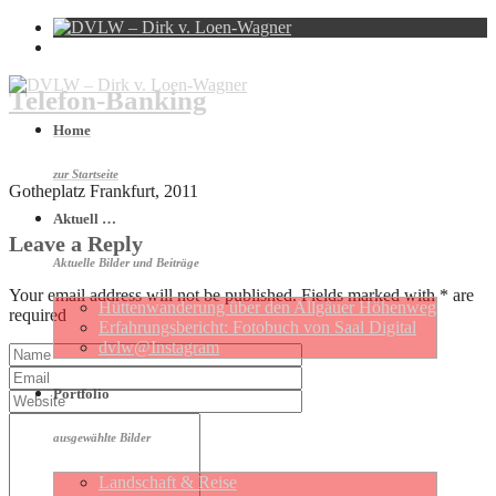
Telefon-Banking
Home
zur Startseite
Gotheplatz Frankfurt, 2011
Aktuell …
Leave a Reply
Aktuelle Bilder und Beiträge
Your email address will not be published. Fields marked with * are
Hütten­wan­de­rung über den Allgäuer Höhen­weg
required
Erfahrungs­be­richt: Foto­buch von Saal Digital
dvlw@Instagram
Portfolio
ausgewählte Bilder
Landschaft & Reise