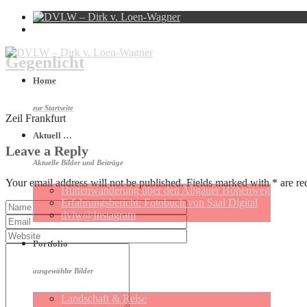
Gegenlicht
Home
zur Startseite
Zeil Frankfurt
Aktuell …
Leave a Reply
Aktuelle Bilder und Beiträge
Your email address will not be published. Fields marked with * are re
Hütten­wan­de­rung über den Allgäuer Höhen­weg
Erfahrungs­be­richt: Foto­buch von Saal Digital
dvlw@Instagram
Portfolio
ausgewählte Bilder
Landschaft & Reise