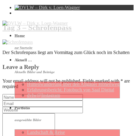
Tag 3 – Schrofenpass
Home
zur Startseite
Der Schrofenpass liegt am Vormittag zum Glück noch im Schatten
Aktuell …
Leave a Reply
Aktuelle Bilder und Beiträge
Your email address will not be published. Fields marked with * are
Hütten­wan­de­rung über den Allgäuer Höhen­weg
required
Erfahrungs­be­richt: Foto­buch von Saal Digital
dvlw@Instagram
Portfolio
ausgewählte Bilder
Landschaft & Reise