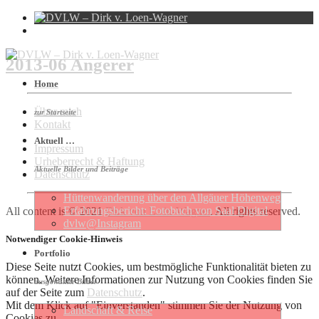
2013-06 Angerer
Home
Über mich
zur Startseite
Kontakt
Aktuell …
Impressum
Urheberrecht & Haftung
Aktuelle Bilder und Beiträge
Datenschutz
Hütten­wan­de­rung über den Allgäuer Höhen­weg
Erfahrungs­be­richt: Foto­buch von Saal Digital
All content is © 2021
Dirk von Loën-Wagner
. All rights reserved.
dvlw@Instagram
Notwendiger Cookie-Hinweis
Portfolio
Diese Seite nutzt Cookies, um bestmögliche Funktionalität bieten zu
können. Weitere Informationen zur Nutzung von Cookies finden Sie
ausgewählte Bilder
auf der Seite zum
Datenschutz
.
Mit dem Klick auf "Einverstanden" stimmen Sie der Nutzung von
Landschaft & Reise
Cookies zu.