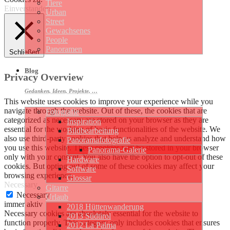
Tiere
Einverstanden
Urban
Street
Gewachsenes
People
Panoramen
Schließen
Blog
Privacy Overview
Gedanken, Ideen, Projekte, …
This website uses cookies to improve your experience while you
navigate through the website. Out of these, the cookies that are
Fotografie
categorized as necessary are stored on your browser as they are
Inspiration
essential for the working of basic functionalities of the website. We
Bildbearbeitung
also use third-party cookies that help us analyze and understand how
Panoramafotografie
you use this website. These cookies will be stored in your browser
Panorama-Galerie
only with your consent. You also have the option to opt-out of these
Hardware
cookies. But opting out of some of these cookies may affect your
Software
browsing experience.
Glossar
Necessary
Gitarre
Necessary
Urlaub
immer aktiv
2018 Hüttenwanderung
Necessary cookies are absolutely essential for the website to
2013 Südtirol
function properly. This category only includes cookies that ensures
2012 La Palma