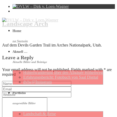
Landscape Arch
Home
zur Startseite
Auf dem Devils Garden Trail im Arches Nationalpark, Utah.
Aktuell …
Leave a Reply
Aktuelle Bilder und Beiträge
Your email address will not be published. Fields marked with * are
Hütten­wan­de­rung über den Allgäuer Höhen­weg
required
Erfahrungs­be­richt: Foto­buch von Saal Digital
dvlw@Instagram
Portfolio
ausgewählte Bilder
Landschaft & Reise