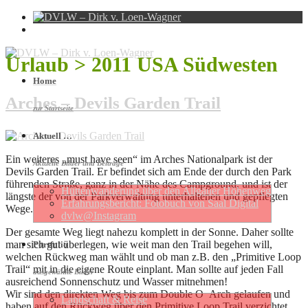
Urlaub > 2011 USA Südwesten
Home
Arches – Devils Garden Trail
zur Startseite
Aktuell …
Ein weiteres „must have seen“ im Arches Nationalpark ist der
Aktuelle Bilder und Beiträge
Devils Garden Trail. Er befindet sich am Ende der durch den Park
führenden Straße, ganz in der Nähe des Campground, und ist der
Hütten­wan­de­rung über den Allgäuer Höhen­weg
längste der von der Parkverwaltung unterhaltenen und gepflegten
Erfahrungs­be­richt: Foto­buch von Saal Digital
Wege.
dvlw@Instagram
Der gesamte Weg liegt nahezu komplett in der Sonne. Daher sollte
man sich gut überlegen, wie weit man den Trail begehen will,
Portfolio
welchen Rückweg man wählt und ob man z.B. den „Primitive Loop
Trail“ mit in die eigene Route einplant. Man sollte auf jeden Fall
ausgewählte Bilder
ausreichend Sonnenschutz und Wasser mitnehmen!
Wir sind den direkten Weg bis zum Double O Arch gelaufen und
Landschaft & Reise
haben auf den Rückweg über den Primitive Loop Trail verzichtet.