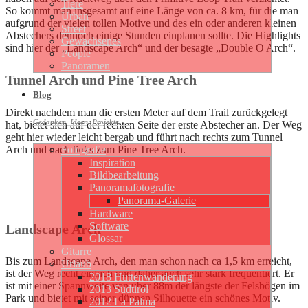
Tiere
So kommt man insgesamt auf eine Länge von ca. 8 km, für die man
Urban
aufgrund der vielen tollen Motive und des ein oder anderen kleinen
Street
Abstechers dennoch einige Stunden einplanen sollte. Die Highlights
Gewachsenes
sind hier der „Landscape Arch“ und der besagte „Double O Arch“.
People
Panoramen
Tunnel Arch und Pine Tree Arch
Blog
Direkt nachdem man die ersten Meter auf dem Trail zurückgelegt
Gedanken, Ideen, Projekte, …
hat, bietet sich auf der rechten Seite der erste Abstecher an. Der Weg
geht hier wieder leicht bergab und führt nach rechts zum Tunnel
Arch und nach links zum Pine Tree Arch.
Fotografie
Inspiration
Bildbearbeitung
Panoramafotografie
Panorama-Galerie
Hardware
Software
Landscape Arch
Glossar
Gitarre
Bis zum Landscape Arch, den man schon nach ca 1,5 km erreicht,
Urlaub
ist der Weg recht einfach und daher auch sehr stark frequentiert. Er
2018 Hüttenwanderung
ist mit einer Spannweite von über 88m der längste der Felsbögen im
2013 Südtirol
Park und bietet mit seiner dünnen Silhouette ein schönes Motiv.
2012 La Palma