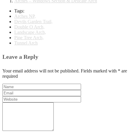
Arches – Windows Section & Delicate Arch
Tags:
Arches NP,
Devils Garden Trail,
Double O Arch,
Landscape Arch,
Pine Tree Arch,
Tunnel Arch
Leave a Reply
Your email address will not be published. Fields marked with * are
required