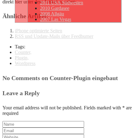
direkt hier unter dem Artikel zu sehen …
2011 USA Südwesten
2010 Gardasee
2008 Allgäu
Ähnliche Artikel:
2007 Las Vegas
iPhone optimierte Seiten
RSS und Update-Mails über Feedburner
Tags:
Counter,
Plugin,
Wordpress
No Comments on Counter-Plugin eingebaut
Leave a Reply
Your email address will not be published. Fields marked with * are
required