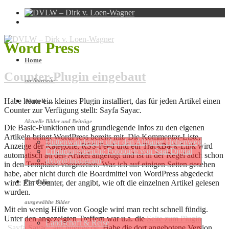
Word Press
Home
Counter-Plugin eingebaut
zur Startseite
Habe heute ein kleines Plugin installiert, das für jeden Artikel einen
Aktuell …
Counter zur Verfügung stellt: Sayfa Sayac.
Aktuelle Bilder und Beiträge
Die Basic-Funktionen und grundlegende Infos zu den eigenen
Artikeln bringt WordPress bereits mit. Die Kommentar-Liste,
Hütten­wan­de­rung über den Allgäuer Höhen­weg
Anzeige der Kategorie, RSS-Feed und ein TrackBack-Link wird
Erfahrungs­be­richt: Foto­buch von Saal Digital
automatisch an den Artikel angefügt und ist in der Regel auch schon
dvlw@Instagram
in den Templates vorgesehen. Was ich auf einigen Seiten gesehen
habe, aber nicht durch die Boardmittel von WordPress abgedeckt
Portfolio
wird: Ein Counter, der angibt, wie oft die einzelnen Artikel gelesen
wurden.
ausgewählte Bilder
Mit ein wenig Hilfe von Google wird man recht schnell fündig.
Unter den angezeigten Treffern war u.a. die
Seite zum Plugin
Landschaft & Reise
„Sayfa Sayaç“ auf bueltge.de
. Habe die dort angebotene Version