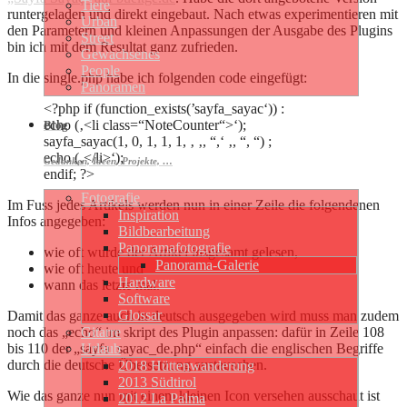
Tiere
runtergeladen und direkt eingebaut. Nach etwas experimentieren mit
Urban
den Parametern und kleinen Anpassungen der Ausgabe des Plugins
Street
bin ich mit dem Resultat ganz zufrieden.
Gewachsenes
People
In die single.php habe ich folgenden code eingefügt:
Panoramen
<?php if (function_exists(’sayfa_sayac‘)) :
echo (‚<li class=“NoteCounter“>‘);
Blog
sayfa_sayac(1, 0, 1, 1, 1, ‚ ‚, “,‘ ‚, “, “) ;
echo (‚</li>‘);
Gedanken, Ideen, Projekte, …
endif; ?>
Fotografie
Im Fuss jedes Artikels werden nun in einer Zeile die folgendenen
Inspiration
Infos angegeben:
Bildbearbeitung
Panoramafotografie
wie oft wurde der Artikel insgesamt gelesen,
Panorama-Galerie
wie oft heute und
Hardware
wann das letzte mal.
Software
Glossar
Damit das ganze auch in deutsch ausgegeben wird muss man zudem
noch das „echo“ im skript des Plugin anpassen: dafür in Zeile 108
Gitarre
bis 110 der „sayfa_sayac_de.php“ einfach die englischen Begriffe
Urlaub
durch die deutsche Übersetzung austauschen.
2018 Hüttenwanderung
2013 Südtirol
Wie das ganze nun mit einem kleinen Icon versehen ausschaut ist
2012 La Palma