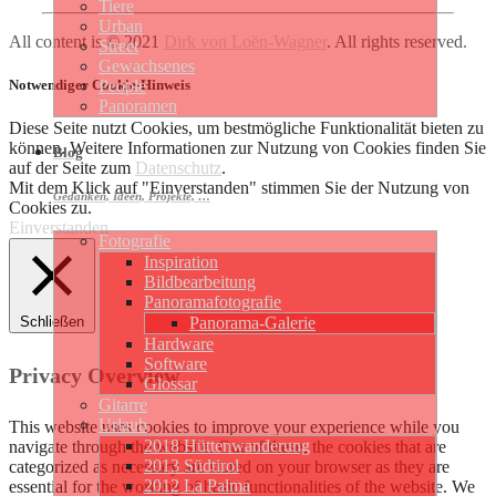
Tiere
Urban
All content is © 2021
Dirk von Loën-Wagner
. All rights reserved.
Street
Gewachsenes
Notwendiger Cookie-Hinweis
People
Panoramen
Diese Seite nutzt Cookies, um bestmögliche Funktionalität bieten zu
können. Weitere Informationen zur Nutzung von Cookies finden Sie
Blog
auf der Seite zum
Datenschutz
.
Mit dem Klick auf "Einverstanden" stimmen Sie der Nutzung von
Gedanken, Ideen, Projekte, …
Cookies zu.
Einverstanden
Fotografie
Inspiration
Bildbearbeitung
Panoramafotografie
Schließen
Panorama-Galerie
Hardware
Software
Privacy Overview
Glossar
Gitarre
Urlaub
This website uses cookies to improve your experience while you
2018 Hüttenwanderung
navigate through the website. Out of these, the cookies that are
2013 Südtirol
categorized as necessary are stored on your browser as they are
2012 La Palma
essential for the working of basic functionalities of the website. We