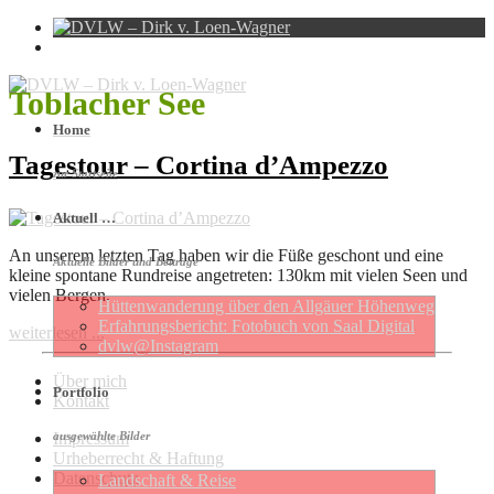
Toblacher See
Home
Tagestour – Cortina d’Ampezzo
zur Startseite
Aktuell …
An unserem letzten Tag haben wir die Füße geschont und eine
Aktuelle Bilder und Beiträge
kleine spontane Rundreise angetreten: 130km mit vielen Seen und
vielen Bergen.
Hütten­wan­de­rung über den Allgäuer Höhen­weg
Erfahrungs­be­richt: Foto­buch von Saal Digital
weiterlesen ...
dvlw@Instagram
Über mich
Portfolio
Kontakt
Impressum
ausgewählte Bilder
Urheberrecht & Haftung
Datenschutz
Landschaft & Reise