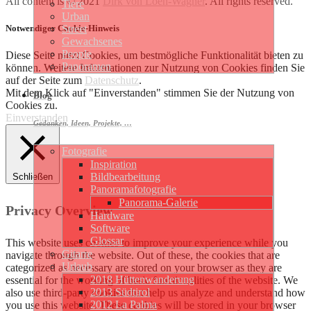
All content is © 2021
Dirk von Loën-Wagner
. All rights reserved.
Tiere
Urban
Notwendiger Cookie-Hinweis
Street
Gewachsenes
People
Diese Seite nutzt Cookies, um bestmögliche Funktionalität bieten zu
Panoramen
können. Weitere Informationen zur Nutzung von Cookies finden Sie
auf der Seite zum
Datenschutz
.
Mit dem Klick auf "Einverstanden" stimmen Sie der Nutzung von
Blog
Cookies zu.
Einverstanden
Gedanken, Ideen, Projekte, …
Fotografie
Inspiration
Bildbearbeitung
Schließen
Panoramafotografie
Panorama-Galerie
Privacy Overview
Hardware
Software
Glossar
This website uses cookies to improve your experience while you
Gitarre
navigate through the website. Out of these, the cookies that are
Urlaub
categorized as necessary are stored on your browser as they are
2018 Hüttenwanderung
essential for the working of basic functionalities of the website. We
2013 Südtirol
also use third-party cookies that help us analyze and understand how
2012 La Palma
you use this website. These cookies will be stored in your browser