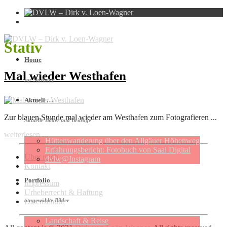
Stativ
Home
Mal wieder Westhafen
zur Startseite
Aktuell …
Zur blauen Stunde mal wieder am Westhafen zum Fotografieren ...
Aktuelle Bilder und Beiträge
weiterlesen ...
Hütten­wan­de­rung über den Allgäuer Höhen­weg
Erfahrungs­be­richt: Foto­buch von Saal Digital
Über mich
dvlw@Instagram
Kontakt
Portfolio
Impressum
Urheberrecht & Haftung
Datenschutz
ausgewählte Bilder
Landschaft & Reise