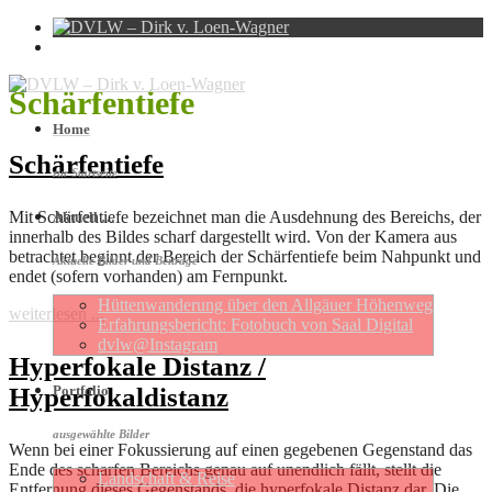
Schärfentiefe
Home
Schärfentiefe
zur Startseite
Mit Schärfentiefe bezeichnet man die Ausdehnung des Bereichs, der
Aktuell …
innerhalb des Bildes scharf dargestellt wird. Von der Kamera aus
betrachtet beginnt der Bereich der Schärfentiefe beim Nahpunkt und
Aktuelle Bilder und Beiträge
endet (sofern vorhanden) am Fernpunkt.
Hütten­wan­de­rung über den Allgäuer Höhen­weg
weiterlesen ...
Erfahrungs­be­richt: Foto­buch von Saal Digital
dvlw@Instagram
Hyperfokale Distanz /
Hyperfokaldistanz
Portfolio
ausgewählte Bilder
Wenn bei einer Fokussierung auf einen gegebenen Gegenstand das
Ende des scharfen Bereichs genau auf unendlich fällt, stellt die
Landschaft & Reise
Entfernung dieses Gegenstands die hyperfokale Distanz dar. Die