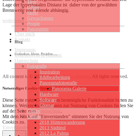
Tiere
Lage der hyperfokalen Distanz ist daher von der gewählten
Urban
Brennweite und Blende abhängig.
Street
Gewachsenes
weiterlesen ...
People
Panoramen
Über mich
Kontakt
Blog
Impressum
Gedanken, Ideen, Projekte, …
Urheberrecht & Haftung
Datenschutz
Fotografie
Inspiration
All content is © 2021
Dirk von Loën-Wagner
. All rights reserved.
Bildbearbeitung
Panoramafotografie
Notwendiger Cookie-Hinweis
Panorama-Galerie
Hardware
Software
Diese Seite nutzt Cookies, um bestmögliche Funktionalität bieten zu
Glossar
können. Weitere Informationen zur Nutzung von Cookies finden Sie
auf der Seite zum
Datenschutz
.
Gitarre
Mit dem Klick auf "Einverstanden" stimmen Sie der Nutzung von
Urlaub
Cookies zu.
2018 Hüttenwanderung
Einverstanden
2013 Südtirol
2012 La Palma