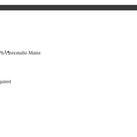
 PhÃ¶nixstudio Mainz
quired