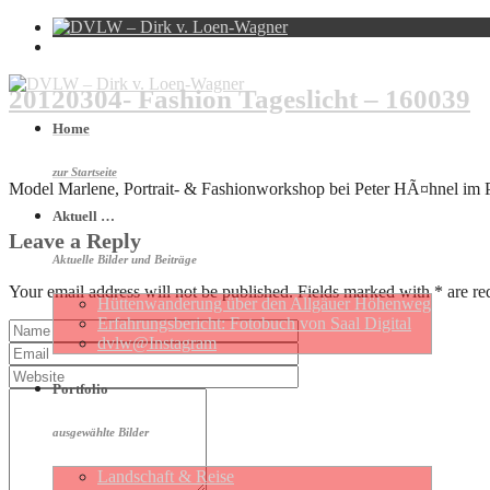
20120304- Fashion Tageslicht – 160039
Home
zur Startseite
Model Marlene, Portrait- & Fashionworkshop bei Peter HÃ¤hnel im
Aktuell …
Leave a Reply
Aktuelle Bilder und Beiträge
Your email address will not be published. Fields marked with * are re
Hütten­wan­de­rung über den Allgäuer Höhen­weg
Erfahrungs­be­richt: Foto­buch von Saal Digital
dvlw@Instagram
Portfolio
ausgewählte Bilder
Landschaft & Reise